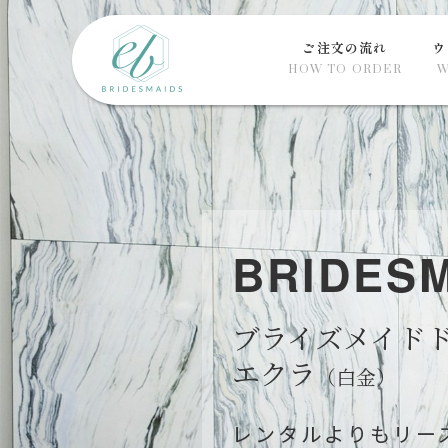
ご注文の流れ
ウ
HOW TO ORDER
W
BRIDES
ブライズメイド
エクラ
（白金）
レンタルよりもリー