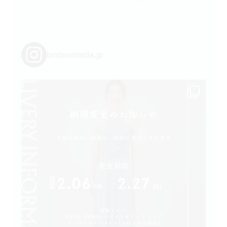
bridesmaids.jp