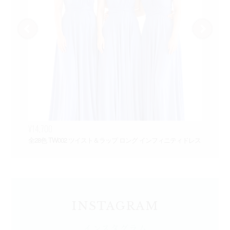
¥14,700
¥3
全28色 TW002 ツイスト＆ラップ ロング インフィニティドレス
Ch
INSTAGRAM
インスタグラム