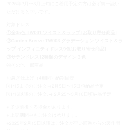
2025年2月〜3月上旬にご着用予定の方は必ず御一読い
ただけると幸いです。
対象ドレス
①全35色 TW001 ツイスト＆ラップ [お取り寄せ商品]
②Garden Breeze TW003 グラデーション ツイスト＆ラ
ップ インフィニティドレス9色[お取り寄せ商品]
③
サテンドレス12種類のデザイン３色
④その他一部商品
お急ぎ仕上げ（4週間）納期目安
🗓️1/15までのご注文→2月5日〜15日頃納品予定
🗓️1/16以降のご注文.→ 2月25〜3月10日頃納品予定
※ 多少前後する場合があります。
※ 上記期間中もご注文は承ります。
※2025年2月15日以降はご注文が早い順番からの製作開