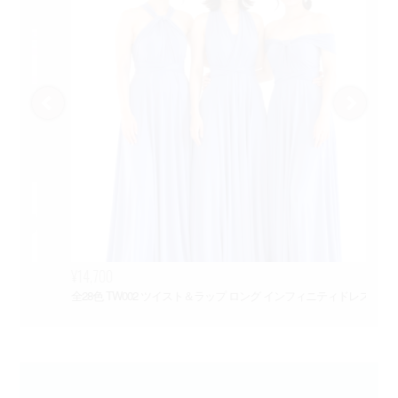
¥14,700
¥3
全28色 TW002 ツイスト＆ラップ ロング インフィニティドレス
Ch