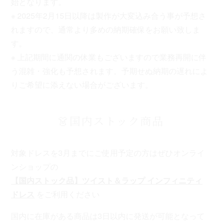
始となります。
※ 2025年2月15日以降は製作が大変込み合う事が予想さ
れますので、通常より多めの納期確保をお願い致しま
す。
※ 上記期間に通関の休業もございますので業務再開に伴
う混雑・強化も予想されます。予期せぬ納期の遅れによ
りご希望に添えない場合がございます。
👗国内ストック商品
対象ドレスを3月までにご使用予定の方はぜひオンライ
ンショップの
【国内ストック品】ツイスト＆ラップ インフィニティ
ドレス
をご利用ください
国内に在庫がある商品は3日以内に発送が可能となって