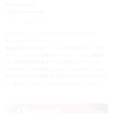
✉︎ info@e-clat.jp
LINEID :bridesmaids
𓂃 𓇠 𓂅 𓈒𓏸𓐍 𓇢 𓆸 𓍯
#ブライズメイド
#ブライズメイドウェディング
#フォトウェディング
#結婚準備
#ブライズメイドドレス
#演奏会ドレス
#オー
ダードレス
#ドレス試着
#ブライズメイドドレス通販
#
プレ花嫁
#結婚式準備
#コーラス衣装
#コーラス
#ダン
ス衣装
#ダンス衣装通販
#二次会ドレス
#お揃いドレス
#パーティードレス通販
#お母様ドレス
#ロージーブラウ
ン
#インフィニティドレス
#インフィニットドレス