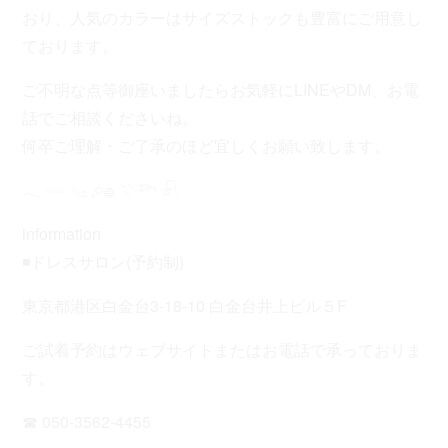
おり、人気のカラーはサイズストックも豊富にご用意し
ております。
ご不明な点等御座いましたらお気軽にLINEやDM、お電
話でご相談くださいね。
何卒ご理解・ご了承のほど宜しくお願い致します。
𓂃 𓇠 𓂅 𓈒𓏸𓐍 𓇢 𓆸 𓍯
information
◾️ドレスサロン(予約制)
東京都港区白金台3-18-10 白金台井上ビル５F
ご試着予約はウェブサイトまたはお電話で承っておりま
す。
☎︎ 050-3562-4455