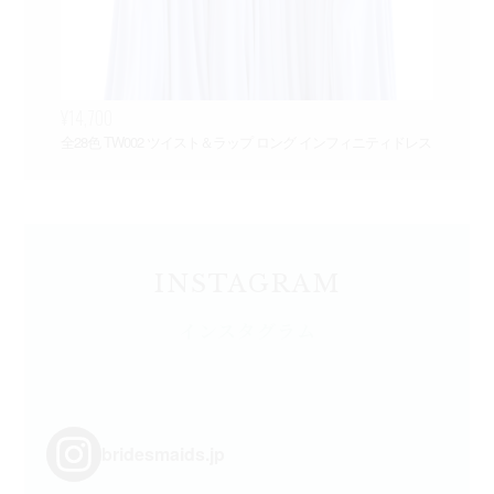
¥14,700
¥3
全28色 TW002 ツイスト＆ラップ ロング インフィニティドレス
Ch
INSTAGRAM
インスタグラム
bridesmaids.jp