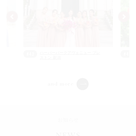
#40
ブレ
ザ ナンザン ハウス
#41
and more
お知らせ
NEWS