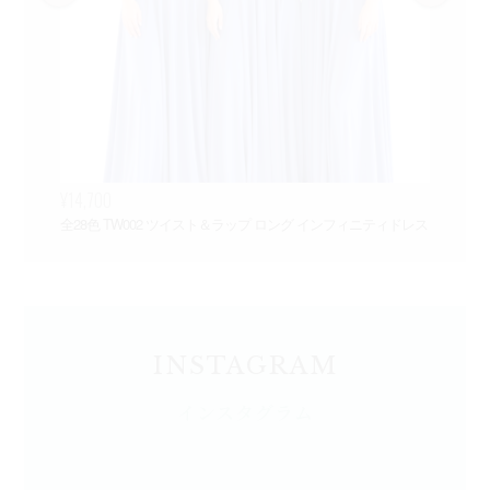
¥14,700
¥3
全28色 TW002 ツイスト＆ラップ ロング インフィニティドレス
Ch
INSTAGRAM
インスタグラム