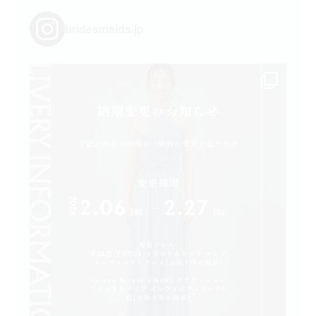
bridesmaids.jp