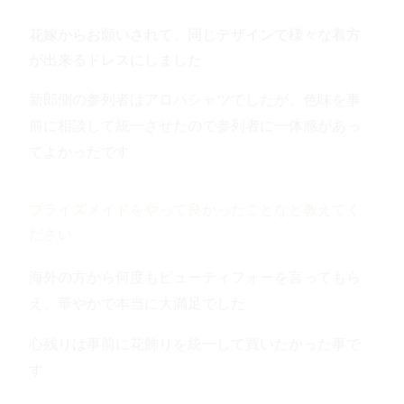
花嫁からお願いされて、同じデザインで様々な着方
が出来るドレスにしました
新郎側の参列者はアロハシャツでしたが、色味を事
前に相談して統一させたので
参列者に一体感があっ
てよかったです
ブライズメイドをやって良かったことなど教えてく
ださい
海外の方から何度もビューティフォーを言ってもら
え、華やかで本当に大満足でした
心残りは事前に花飾りを統一して買いたかった事で
す