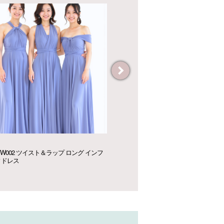
900~
¥42,900
sea Designs フルオーダードレス
L721 ブライズメイド レース ロ