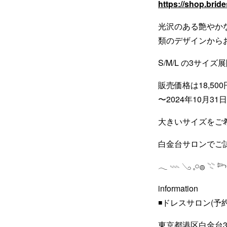
https://shop.bride
光沢のある艶やか
類のデザインから
S/M/L の3サイズ
販売価格は18,500
〜2024年10月3
大きいサイズをご希
白金台サロンでご
𓂃 𓇠 𓂅 𓈒𓏸𓐍 𓇢 
information
◾️ドレスサロン(予
東京都港区白金台3-