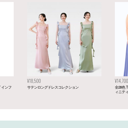
¥14,700
¥34,
全28色 TW002 ツイスト＆ラップ ロング インフ
Chel
ィニティドレス