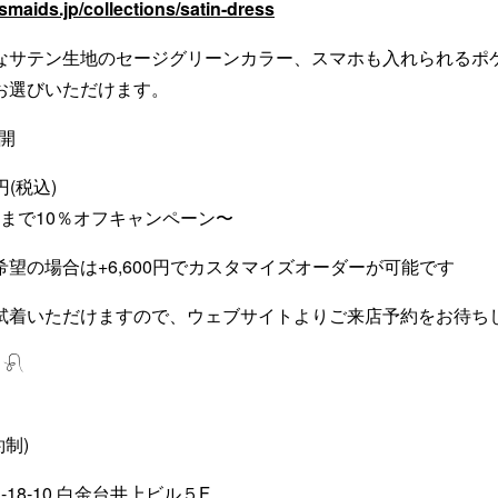
smaids.jp/collections/satin-dress
なサテン生地のセージグリーンカラー、スマホも入れられるポケ
お選びいただけます。
展開
円(税込)
1日まで10％オフキャンペーン〜
望の場合は+6,600円でカスタマイズオーダーが可能です
試着いただけますので、ウェブサイトよりご来店予約をお待ち
 𓍯
約制)
18-10 白金台井上ビル５F