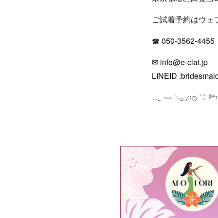
ご試着予約はウェ
☎︎ 050-3562-4455
✉︎ info@e-clat.jp
LINEID :bridesmai
𓂃 𓇠 𓂅 𓈒𓏸𓐍 𓇢 