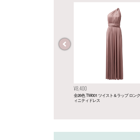
¥18,500
W001 ツイスト＆ラップ ロング インフ
サテンロングドレスコレクション
ドレス