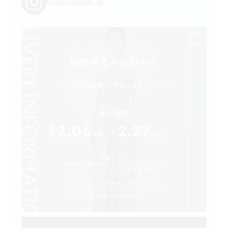
bridesmaids.jp