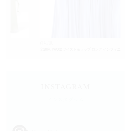
¥14,700
¥3
全28色 TW002 ツイスト＆ラップ ロング インフィニティドレス
Ch
INSTAGRAM
インスタグラム