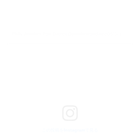
Philly Jewelers Row District(@jewelersrowdistrict)がシェアした投稿
この投稿をInstagramで見る