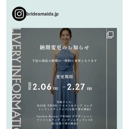
bridesmaids.jp