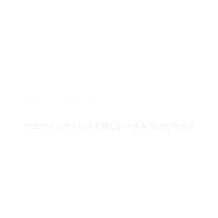
Niceprintphoto(@niceprintphoto)がシェアした投稿
–
2020年 6月月4日午前5時30分PDT
ウエディングドレスと同じレースをつけたマスク