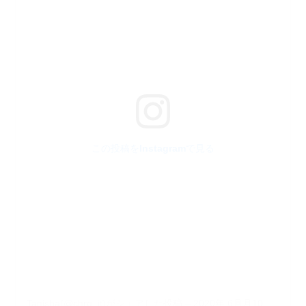
この投稿をInstagramで見る
Tanisha(@chrg_it)がシェアした投稿
–
2020年 6月月10日午後12時10分PDT