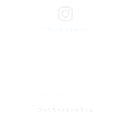
この投稿をInstagramで見る
Niceprintphoto(@niceprintphoto)がシェアした投稿
–
2020年 6月月1日午前2時59分PDT
ブライズメイド＆ゲストも