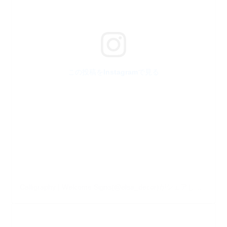
この投稿をInstagramで見る
Calligraphy | Welcome Signs(@elsa_decor)がシェアした投稿
–