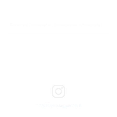
Elopement Photographer(@meaganpuett.photography)がシェアした投稿
この投稿をInstagramで見る