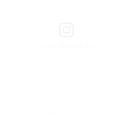
この投稿をInstagramで見る
BRIDESTORY • BRIDESMAID DRESS(@bridesy_bridesmaid)がシェアした投稿