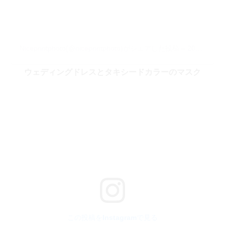
Niceprintphoto(@niceprintphoto)がシェアした投稿
–
2020年 6月月11日午後12時51分PDT
ウェディングドレスとタキシードカラーのマスク
この投稿をInstagramで見る