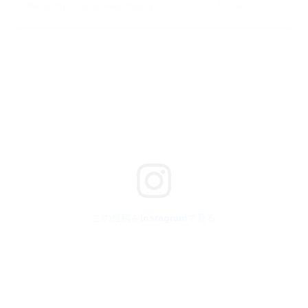
Weddings You(@weddings_you)がシェアした投稿
–
2020年 6月月11日午後11時49分PDT
この投稿をInstagramで見る