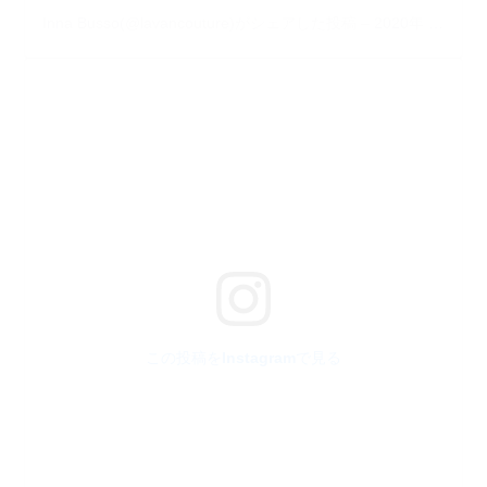
Inna Busso(@lavancouture)がシェアした投稿
–
2020年 6月月18日午後4時31分PDT
この投稿をInstagramで見る