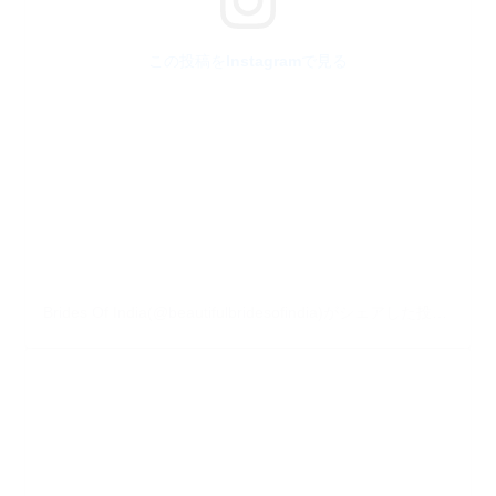
この投稿をInstagramで見る
Brides Of India(@beautifulbridesofindia)がシェアした投稿
–
20