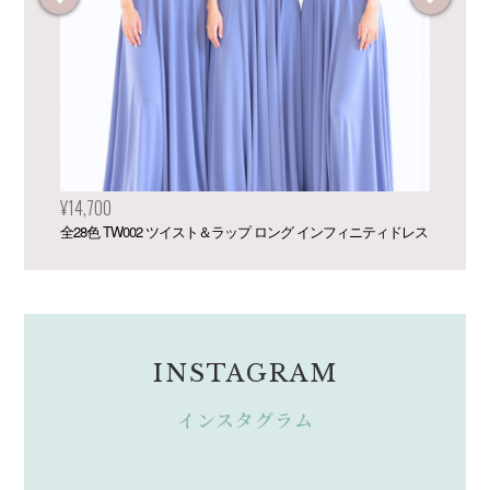
¥14,700
¥3
全28色 TW002 ツイスト＆ラップ ロング インフィニティドレス
Ch
INSTAGRAM
インスタグラム