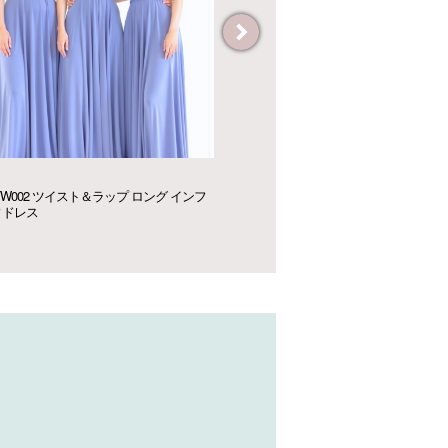
¥34,900~
¥42,900
Chelsea Designs フルオーダードレス
L721 ブライズメ