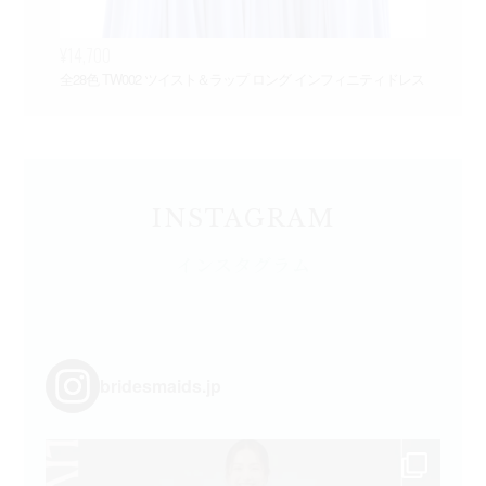
¥14,700
¥3
全28色 TW002 ツイスト＆ラップ ロング インフィニティドレス
Ch
INSTAGRAM
インスタグラム
bridesmaids.jp