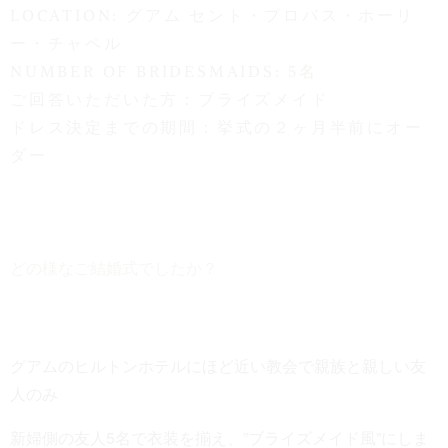
LOCATION: グアム セント・プロバス・ホーリ
ー・チャペル
NUMBER OF BRIDESMAIDS: 5名
ご回答いただいた方：ブライズメイド
ドレス決定までの期間：挙式の２ヶ月半前にオー
ダー
どの様なご結婚式でしたか？
グアムのヒルトンホテルにほど近い教会で親族と親しい友
人のみ
新婦側の友人5名で衣装を揃え、”ブライズメイド風”にしま