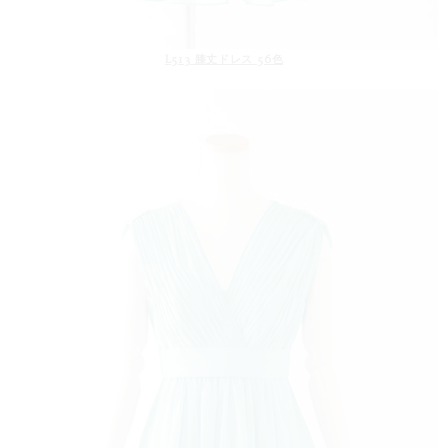
L513 膝丈ドレス 56色