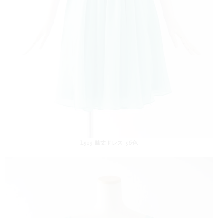
L515 膝丈ドレス 56色