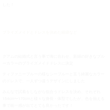
した！
ブライズメイドとドレスを決めた経緯など
グアムの結婚式と言う事で海に合わせ、新婦の好きなブル
ーカラーのブライズメイドドレスに決定
ティファニーブルーの様なシーブルーと言う綺麗なカラー
のドレスで、一人ずつ違うデザインにしました
みんなで試着をしながら似合うドレスを決め、それぞれ
154cm〜170cmと様々な身長・体型でしたが、色を揃える
事で統一感が出てとても良かったです！